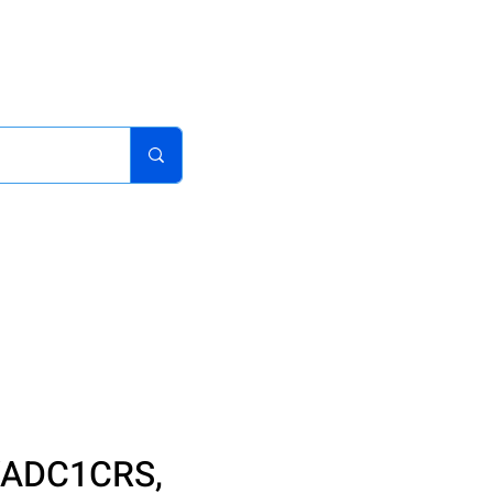
acturas
Pedidos
Iniciar sesion
Carrito
¿Como Comprar?
VADC1CRS,