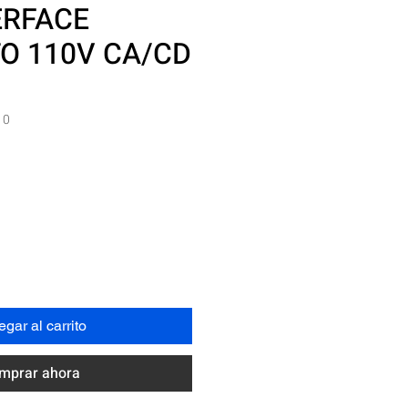
ERFACE
O 110V CA/CD
10
Precio
N
gar al carrito
mprar ahora