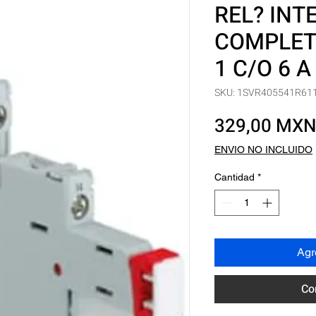
REL? INT
COMPLET
1 C/O 6 A
SKU: 1SVR405541R61
329,00 MX
ENVIO NO INCLUIDO
Cantidad
*
Agre
Co