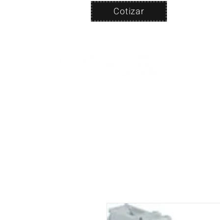
Cotizar
Nosotros
ven
PRODUC
|
CA