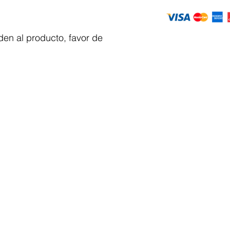
en al producto, favor de
Servicio al
cliente
 y automatizacion
Solicitar cotizacion
Mis pedidos
Facturar mi compra
VENTAS - Whatsapp Chat