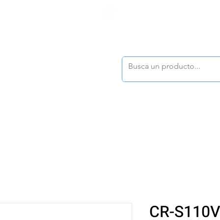
F
tasonline
@dymesa.com.mx
(668) 164 0246
TOS
|
TABLEROS
|
CONTACTO
|
|
|
TALOGOS
OFERTAS
CR-S110