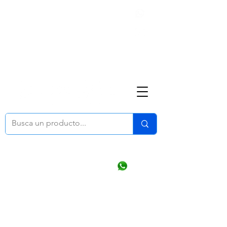
Nosotros
(668) 164 0246
ventasonline
@dymesa.com.mx
Mi cuenta
Pedidos
¿Como Comprar?
Carrito
Ventas WhatsApp Chat
CONTACTO
TABLEROS
PRODUCTOS
CATALOGOS
OFERTAS