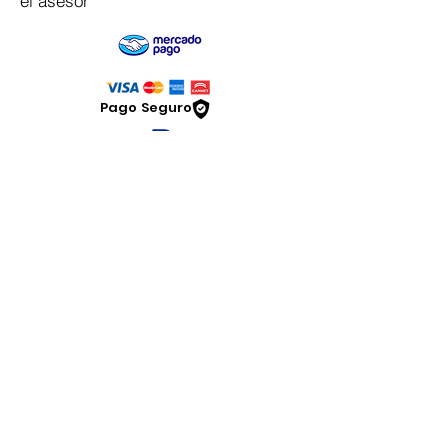
el asesor
Pago Seguro
Dymesa™ Online
Venta de material electrico y automatizacion
Servicio al cliente
Solicitar cotizacion
Mis pedidos
Facturar mi compra
VENTAS - Whatsapp Chat
Legal
www.dymesa.com