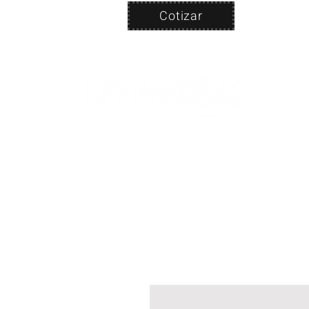
Cotizar
Nosotros
ven
PRODUC
|
CA