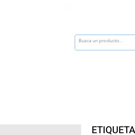
F
tasonline
@dymesa.com.mx
(668) 164 0246
TOS
|
TABLEROS
|
CONTACTO
|
|
|
TALOGOS
OFERTAS
ETIQUETA