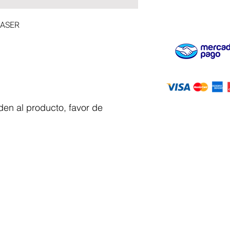
LASER
en al producto, favor de
Servicio al
cliente
 y automatizacion
Solicitar cotizacion