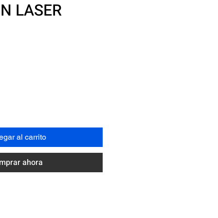
ON LASER
recio
gar al carrito
mprar ahora