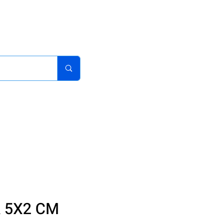
acturas
Pedidos
Iniciar sesion
Carrito
¿Como Comprar?
 5X2 CM