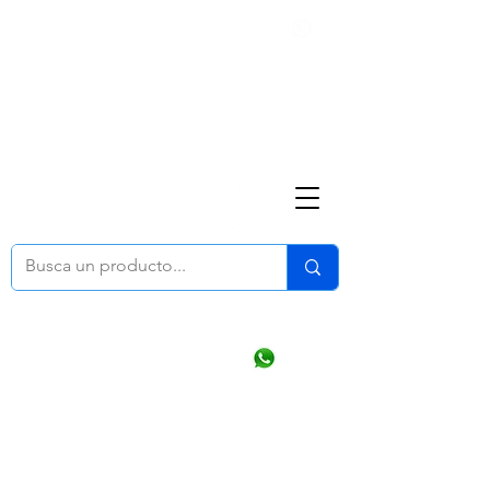
Nosotros
(668) 164 0246
ventasonline
@dymesa.com.mx
Mi cuenta
Pedidos
¿Como Comprar?
Carrito
Ventas WhatsApp Chat
CONTACTO
TABLEROS
PRODUCTOS
CATALOGOS
OFERTAS