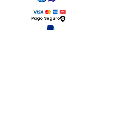
Pago Seguro
Dymesa™ Online
Venta de material electrico y automatizacion
Servicio al cliente
Solicitar cotizacion
Mis pedidos
Facturar mi compra
VENTAS - Whatsapp Chat
Legal
www.dymesa.com
Contacto
Terminos y condiciones