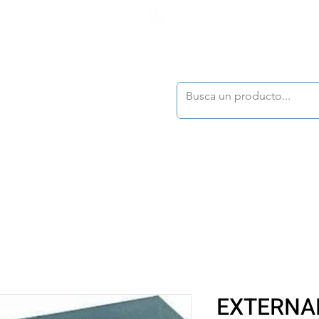
F
tasonline
@dymesa.com.mx
(668) 164 0246
TOS
|
TABLEROS
|
CONTACTO
|
|
|
TALOGOS
OFERTAS
EXTERNA