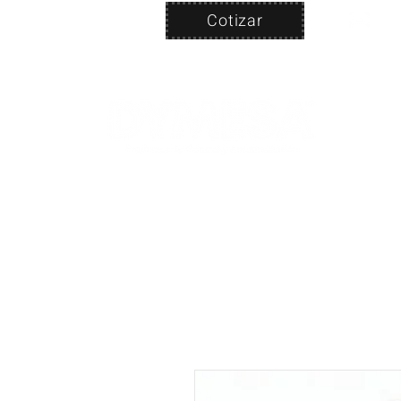
Cotizar
Nosotros
ven
PRODUC
|
CA