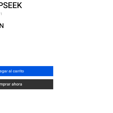
PSEEK
01
Precio
XN
gar al carrito
mprar ahora