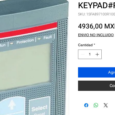
KEYPAD#
SKU: 1SFA897100R10
4936,00 M
ENVIO NO INCLUIDO
Cantidad
*
Agre
Co