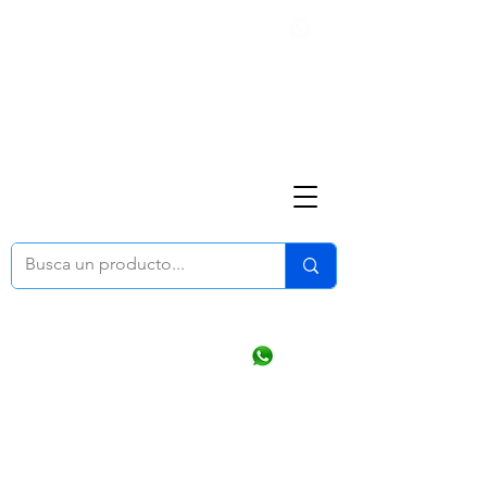
Nosotros
(668) 164 0246
ventasonline
@dymesa.com.mx
Mi cuenta
Pedidos
¿Como Comprar?
Carrito
Ventas WhatsApp Chat
CONTACTO
TABLEROS
PRODUCTOS
CATALOGOS
OFERTAS