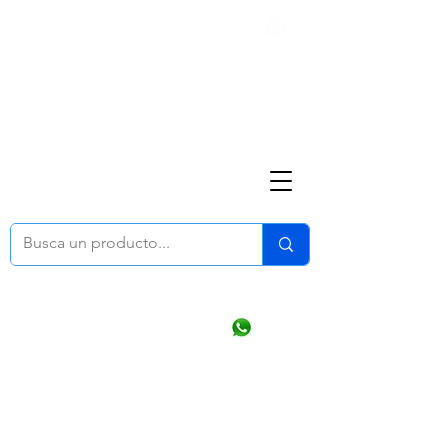
Nosotros
(668) 164 0246
ventasonline
@dymesa.com.mx
Mi cuenta
Pedidos
¿Como Comprar?
Carrito
Ventas WhatsApp Chat
CONTACTO
TABLEROS
PRODUCTOS
CATALOGOS
OFERTAS