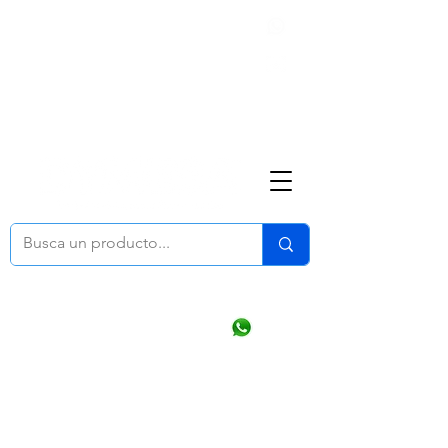
Nosotros
(668) 164 0246
ventasonline
@dymesa.com.mx
Mi cuenta
Pedidos
¿Como Comprar?
Carrito
Ventas WhatsApp Chat
CONTACTO
TABLEROS
PRODUCTOS
CATALOGOS
OFERTAS