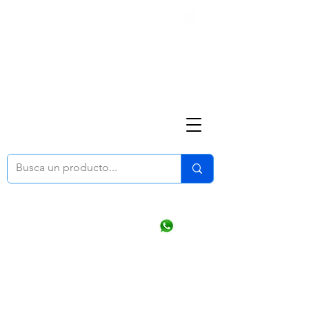
Nosotros
(668) 164 0246
ventasonline
@dymesa.com.mx
Mi cuenta
Pedidos
¿Como Comprar?
Carrito
Ventas WhatsApp Chat
CONTACTO
TABLEROS
PRODUCTOS
CATALOGOS
OFERTAS