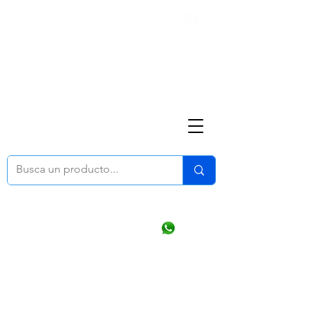
Nosotros
(668) 164 0246
ventasonline
@dymesa.com.mx
Mi cuenta
Pedidos
¿Como Comprar?
Carrito
Ventas WhatsApp Chat
CONTACTO
TABLEROS
PRODUCTOS
CATALOGOS
OFERTAS