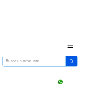
Nosotros
(668) 164 0246
ventasonline
@dymesa.com.mx
Mi cuenta
Pedidos
¿Como Comprar?
Carrito
Ventas WhatsApp Chat
CONTACTO
TABLEROS
PRODUCTOS
CATALOGOS
OFERTAS