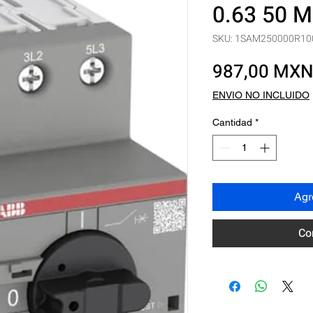
0.63 50 
SKU: 1SAM250000R10
987,00 MX
ENVIO NO INCLUIDO
Cantidad
*
Agre
Co