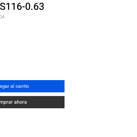
MS116-0.63
04
Precio
N
gar al carrito
mprar ahora