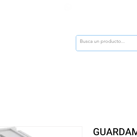
F
tasonline
@dymesa.com.mx
(668) 164 0246
TOS
|
TABLEROS
|
CONTACTO
|
|
|
TALOGOS
OFERTAS
GUARDAMO