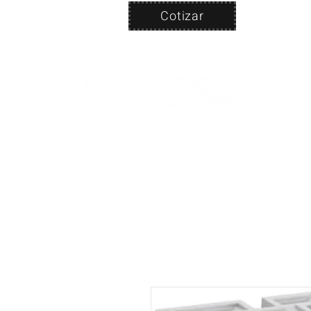
Cotizar
Nosotros
ven
PRODUC
|
CA