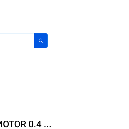
acturas
Pedidos
Iniciar sesion
Carrito
¿Como Comprar?
TOR 0.4 ...