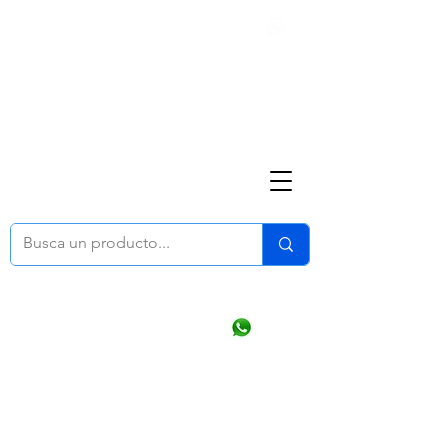
Nosotros
(668) 164 0246
ventasonline
@dymesa.com.mx
Mi cuenta
Pedidos
¿Como Comprar?
Carrito
Ventas WhatsApp Chat
CONTACTO
TABLEROS
PRODUCTOS
CATALOGOS
OFERTAS