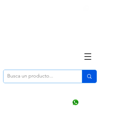
Nosotros
(668) 164 0246
ventasonline
@dymesa.com.mx
Mi cuenta
Pedidos
¿Como Comprar?
Carrito
Ventas WhatsApp Chat
CONTACTO
TABLEROS
PRODUCTOS
CATALOGOS
OFERTAS