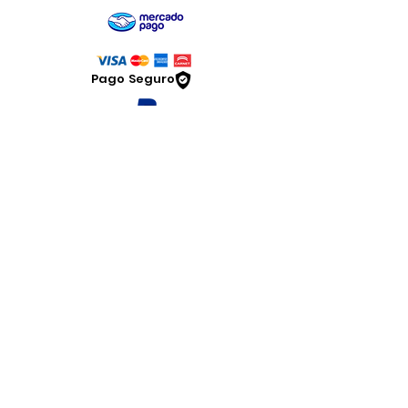
Pago Seguro
Dymesa™ Online
Venta de material electrico y automatizacion
Servicio al cliente
Solicitar cotizacion
Mis pedidos
Facturar mi compra
VENTAS - Whatsapp Chat
Legal
www.dymesa.com
Contacto