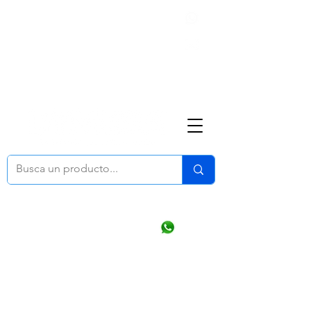
Nosotros
(668) 164 0246
ventasonline
@dymesa.com.mx
Mi cuenta
Pedidos
¿Como Comprar?
Carrito
Ventas WhatsApp Chat
CONTACTO
TABLEROS
PRODUCTOS
CATALOGOS
OFERTAS