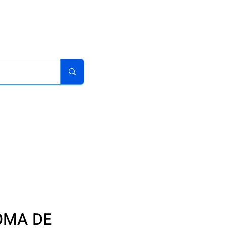
acturas
Pedidos
Iniciar sesion
Carrito
¿Como Comprar?
OMA DE