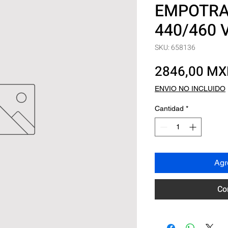
EMPOTRAR
440/460 V
SKU: 658136
2846,00 M
ENVIO NO INCLUIDO
Cantidad
*
Agre
Co