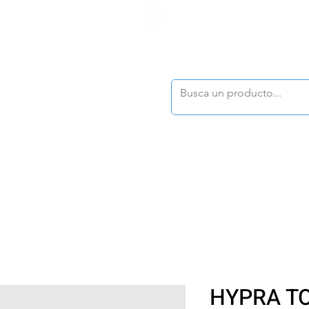
F
tasonline
@dymesa.com.mx
(668) 164 0246
TOS
|
TABLEROS
|
CONTACTO
|
|
|
TALOGOS
OFERTAS
HYPRA T