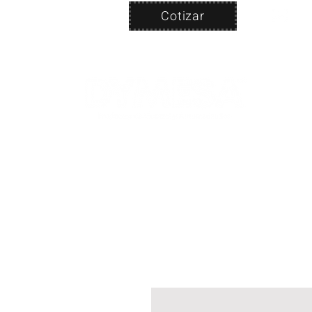
Cotizar
Nosotros
ven
PRODUC
|
CA