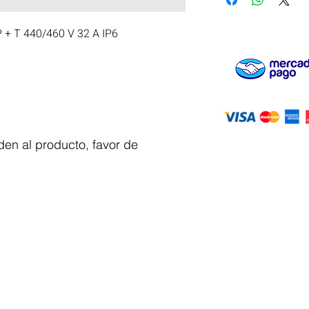
 T 440/460 V 32 A IP6
en al producto, favor de
Servicio al
cliente
 y automatizacion
Solicitar cotizacion