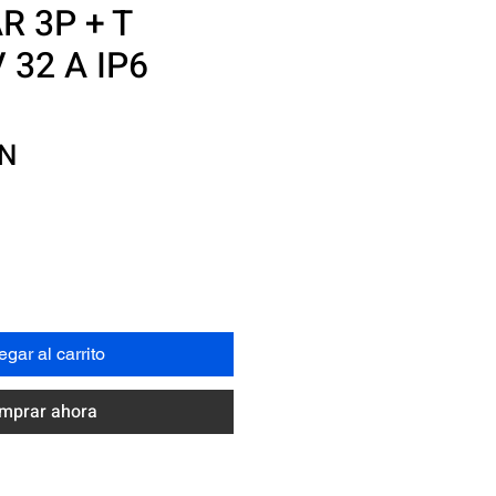
 3P + T
 32 A IP6
Precio
XN
gar al carrito
mprar ahora