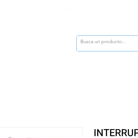
F
tasonline
@dymesa.com.mx
(668) 164 0246
TOS
|
TABLEROS
|
CONTACTO
|
|
|
TALOGOS
OFERTAS
INTERRU