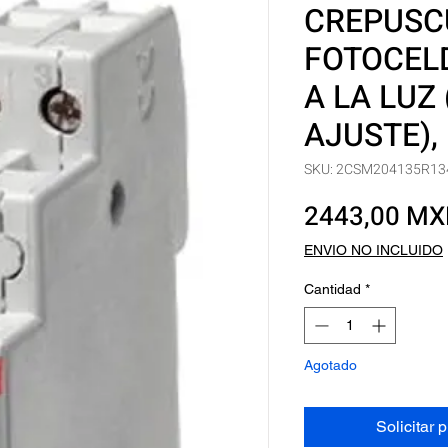
CREPUSC
FOTOCEL
A LA LUZ
AJUSTE), 
SKU: 2CSM204135R13
2443,00 M
ENVIO NO INCLUIDO
Cantidad
*
Agotado
Solicitar 