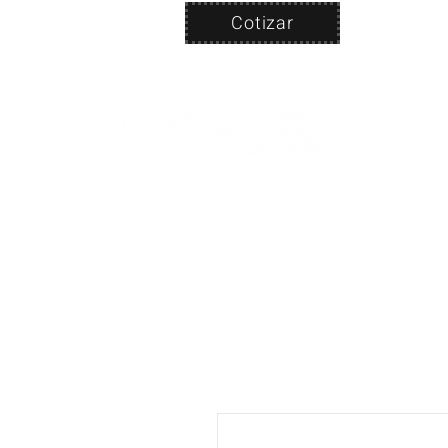
Cotizar
Nosotros
ven
PRODUC
|
CA