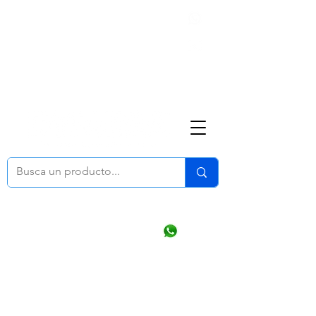
Nosotros
(668) 164 0246
ventasonline
@dymesa.com.mx
Mi cuenta
Pedidos
¿Como Comprar?
Carrito
Ventas WhatsApp Chat
CONTACTO
TABLEROS
PRODUCTOS
CATALOGOS
OFERTAS