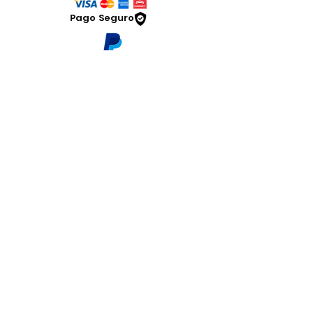
Pago Seguro
Dymesa™ Online
Venta de material electrico y automatizacion
Servicio al cliente
Solicitar cotizacion
Mis pedidos
Facturar mi compra
VENTAS - Whatsapp Chat
Legal
www.dymesa.com
Contacto
Terminos y condiciones
Sucursal