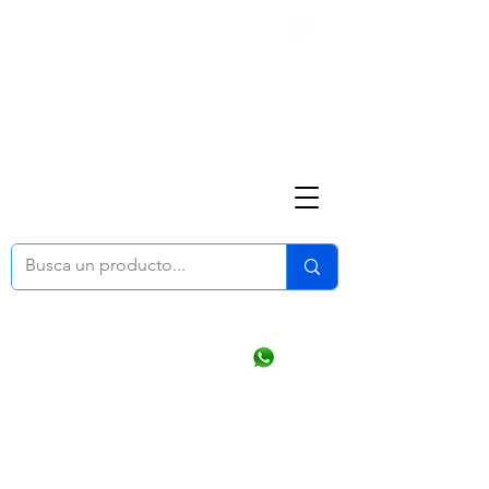
Nosotros
(668) 164 0246
ventasonline
@dymesa.com.mx
Mi cuenta
Pedidos
¿Como Comprar?
Carrito
Ventas WhatsApp Chat
CONTACTO
TABLEROS
PRODUCTOS
CATALOGOS
OFERTAS