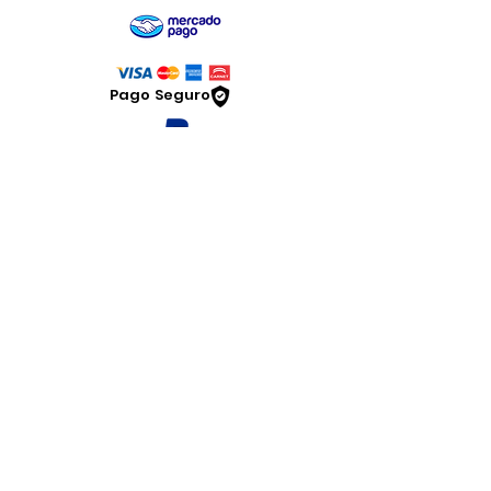
Pago Seguro
Dymesa™ Online
Venta de material electrico y automatizacion
Servicio al cliente
Solicitar cotizacion
Mis pedidos
Facturar mi compra
VENTAS - Whatsapp Chat
Legal
www.dymesa.com
Contacto