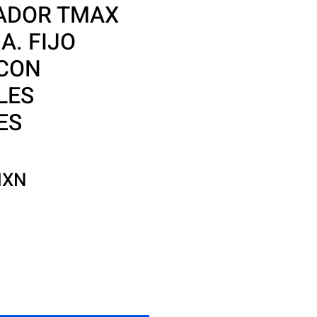
ADOR TMAX
A. FIJO
 CON
LES
ES
Precio
MXN