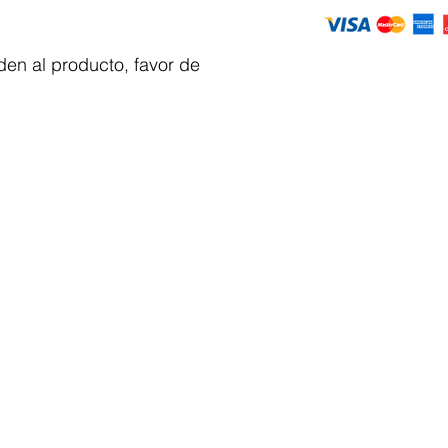
en al producto, favor de
Servicio al
cliente
 y automatizacion
Solicitar cotizacion
Mis pedidos
Facturar mi compra
VENTAS - Whatsapp Chat