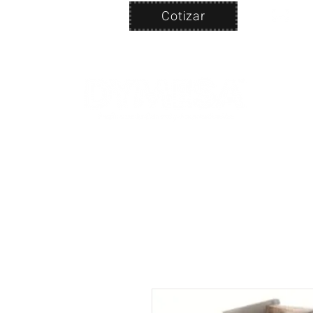
Cotizar
Nosotros
ven
PRODUC
|
CA