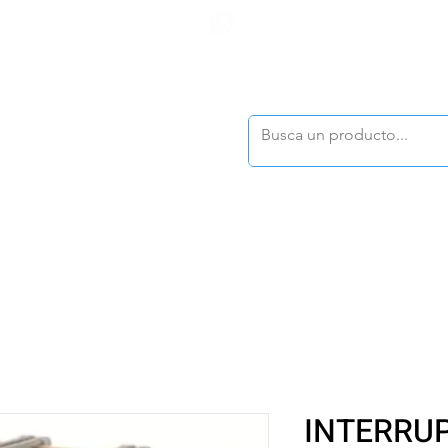
F
tasonline
@dymesa.com.mx
(668) 164 0246
TOS
|
TABLEROS
|
CONTACTO
|
|
|
TALOGOS
OFERTAS
INTERRU