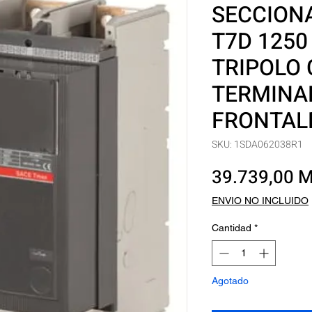
SECCION
T7D 1250 
TRIPOLO
TERMINA
FRONTAL
SKU: 1SDA062038R1
39.739,00 
ENVIO NO INCLUIDO
Cantidad
*
Agotado