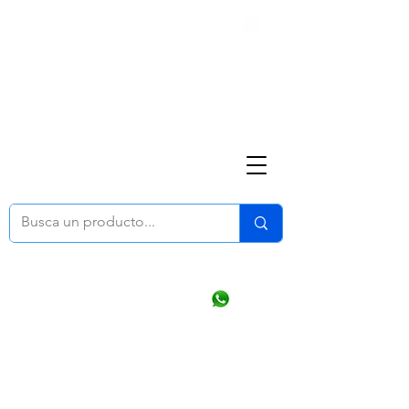
Nosotros
(668) 164 0246
ventasonline
@dymesa.com.mx
Mi cuenta
Pedidos
¿Como Comprar?
Carrito
Ventas WhatsApp Chat
CONTACTO
TABLEROS
PRODUCTOS
CATALOGOS
OFERTAS