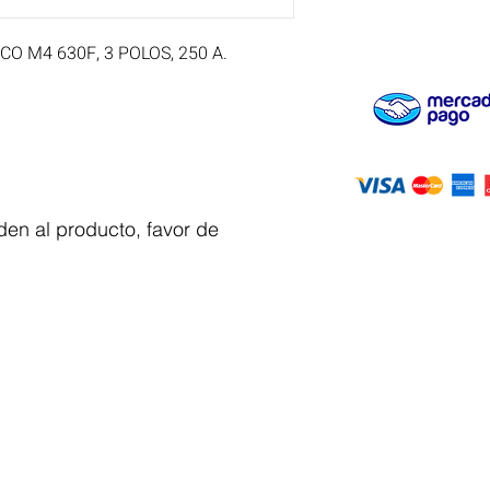
 M4 630F, 3 POLOS, 250 A.
en al producto, favor de
Servicio al
cliente
 y automatizacion
Solicitar cotizacion