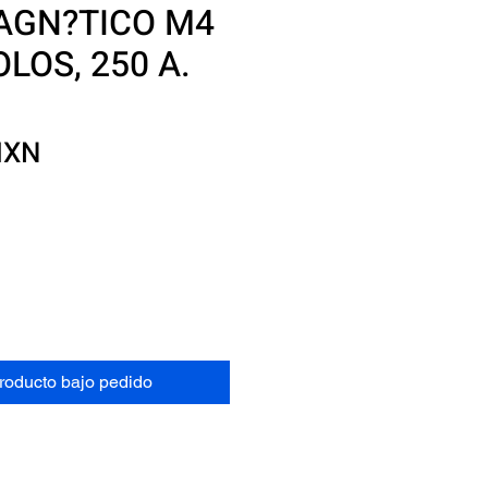
GN?TICO M4
OLOS, 250 A.
Precio
MXN
producto bajo pedido