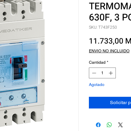
TERMOMA
630F, 3 P
SKU: T743F250
11.733,00 
ENVIO NO INCLUIDO
Cantidad
*
Agotado
Solicitar 