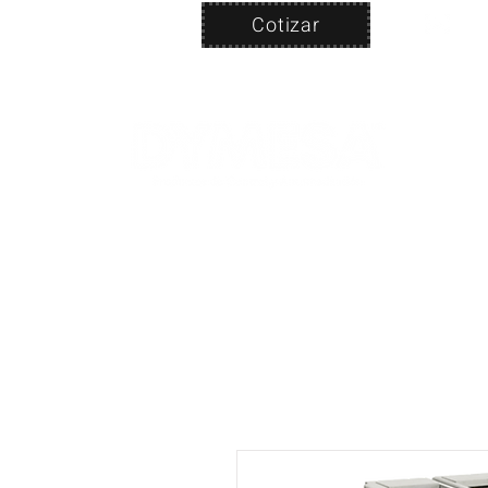
Cotizar
Nosotros
ven
PRODUC
|
CA