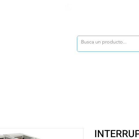
F
tasonline
@dymesa.com.mx
(668) 164 0246
TOS
|
TABLEROS
|
CONTACTO
|
|
|
TALOGOS
OFERTAS
INTERRU