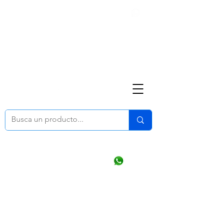
Nosotros
(668) 164 0246
ventasonline
@dymesa.com.mx
Mi cuenta
Pedidos
¿Como Comprar?
Carrito
Ventas WhatsApp Chat
CONTACTO
TABLEROS
PRODUCTOS
CATALOGOS
OFERTAS