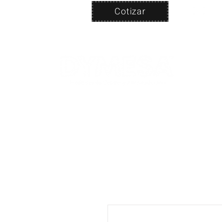
Cotizar
Nosotros
ven
PRODUC
|
CA