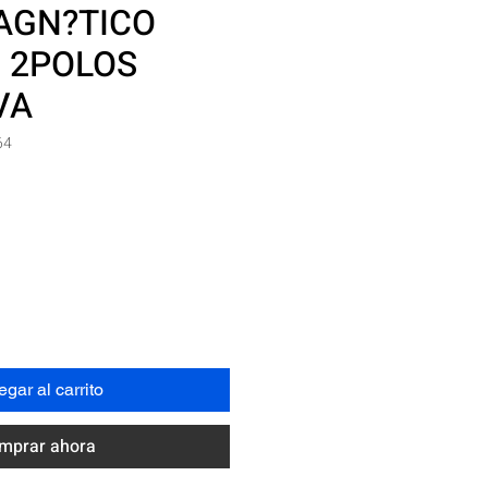
GN?TICO
 2POLOS
VA
64
Precio
N
gar al carrito
mprar ahora