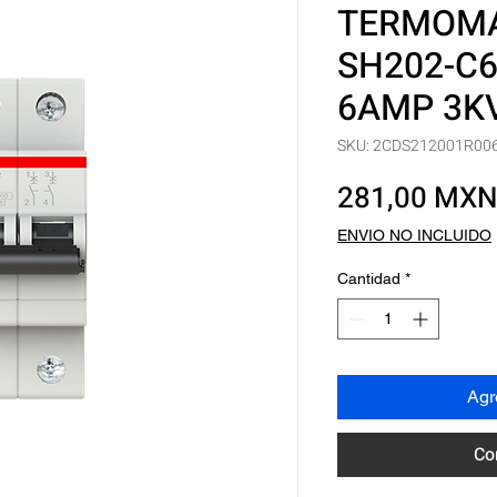
TERMOMA
SH202-C6
6AMP 3K
SKU: 2CDS212001R00
281,00 MX
ENVIO NO INCLUIDO
Cantidad
*
Agre
Co