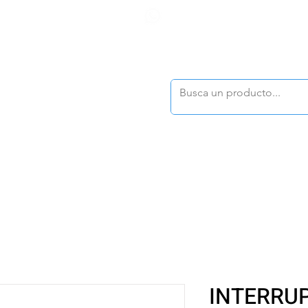
F
tasonline
@dymesa.com.mx
(668) 164 0246
TOS
|
TABLEROS
|
CONTACTO
|
|
|
TALOGOS
OFERTAS
INTERRU