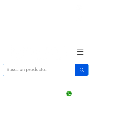
Nosotros
(668) 164 0246
ventasonline
@dymesa.com.mx
Mi cuenta
Pedidos
¿Como Comprar?
Carrito
Ventas WhatsApp Chat
CONTACTO
TABLEROS
PRODUCTOS
CATALOGOS
OFERTAS