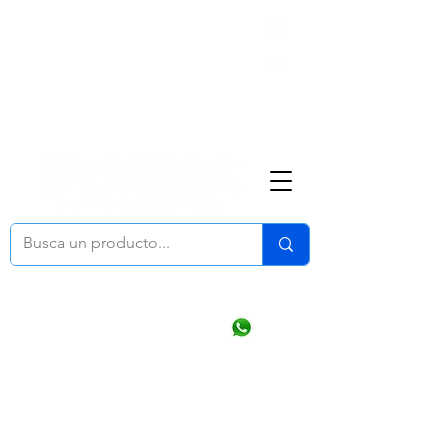
Nosotros
(668) 164 0246
ventasonline
@dymesa.com.mx
Mi cuenta
Pedidos
¿Como Comprar?
Carrito
Ventas WhatsApp Chat
CONTACTO
TABLEROS
PRODUCTOS
CATALOGOS
OFERTAS