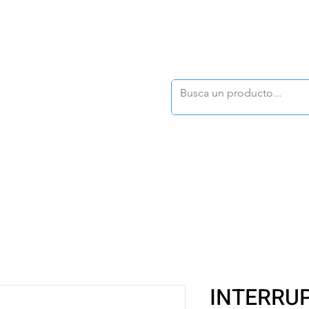
F
tasonline
@dymesa.com.mx
(668) 164 0246
TOS
|
TABLEROS
|
CONTACTO
|
|
|
TALOGOS
OFERTAS
INTERRU