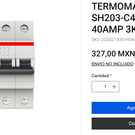
TERMOMA
SH203-C4
40AMP 3
SKU: 2CDS213001R04
327,00 MX
ENVIO NO INCLUIDO
Cantidad
*
Agre
Co