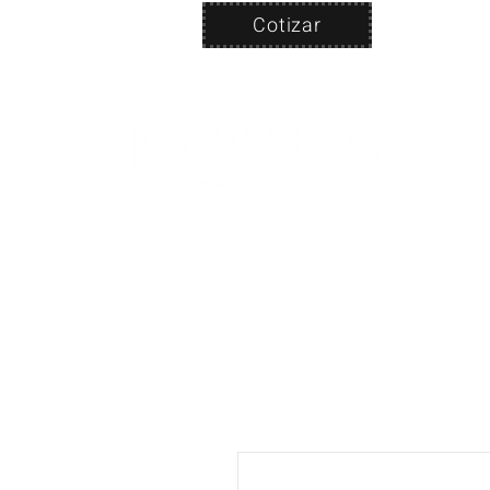
Cotizar
Nosotros
ven
PRODUC
|
CA