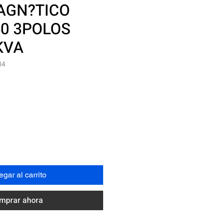
GN?TICO
0 3POLOS
KVA
04
Precio
N
gar al carrito
mprar ahora