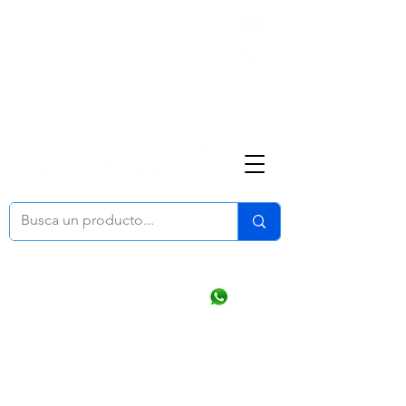
Nosotros
(668) 164 0246
ventasonline
@dymesa.com.mx
Mi cuenta
Pedidos
¿Como Comprar?
Carrito
Ventas WhatsApp Chat
CONTACTO
TABLEROS
PRODUCTOS
CATALOGOS
OFERTAS