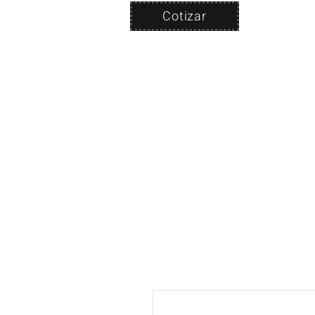
Cotizar
Nosotros
ven
PRODUC
|
CA