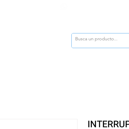
F
tasonline
@dymesa.com.mx
(668) 164 0246
TOS
|
TABLEROS
|
CONTACTO
|
|
|
TALOGOS
OFERTAS
INTERRU