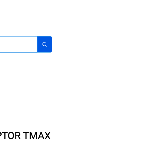
acturas
Pedidos
Iniciar sesion
Carrito
¿Como Comprar?
PTOR TMAX