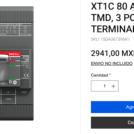
XT1C 80 
TMD, 3 P
TERMINA
SKU: 1SDA067396R1
2941,00 M
ENVIO NO INCLUIDO
Cantidad
*
Agre
Co