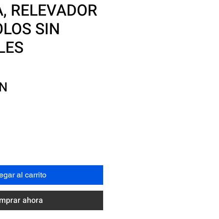
A, RELEVADOR
OLOS SIN
LES
Precio
XN
gar al carrito
mprar ahora