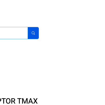
acturas
Pedidos
Iniciar sesion
Carrito
¿Como Comprar?
PTOR TMAX