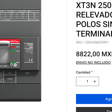
XT3N 250
RELEVADO
POLOS SI
TERMINA
SKU: 1SDA068059R1
8822,00 M
ENVIO NO INCLUIDO
Cantidad
*
Agre