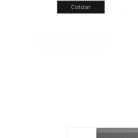
Cotizar
Nosotros
ven
PRODUC
|
CA