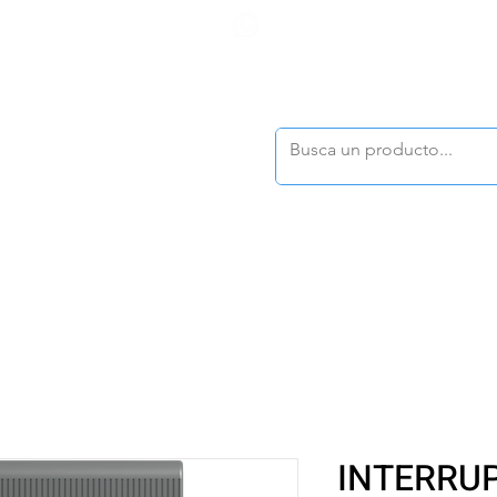
F
tasonline
@dymesa.com.mx
(668) 164 0246
TOS
|
TABLEROS
|
CONTACTO
|
|
|
TALOGOS
OFERTAS
INTERRU