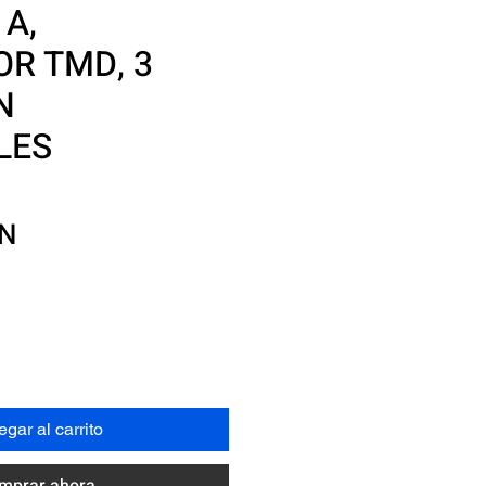
 A,
R TMD, 3
N
LES
Precio
XN
gar al carrito