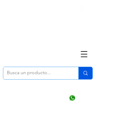
Nosotros
(668) 164 0246
ventasonline
@dymesa.com.mx
Mi cuenta
Pedidos
¿Como Comprar?
Carrito
Ventas WhatsApp Chat
CONTACTO
TABLEROS
PRODUCTOS
CATALOGOS
OFERTAS