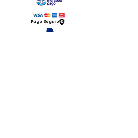
Pago Seguro
Dymesa™ Online
Venta de material electrico y automatizacion
Servicio al cliente
Solicitar cotizacion
Mis pedidos
Facturar mi compra
VENTAS - Whatsapp Chat
Legal
www.dymesa.com
Contacto