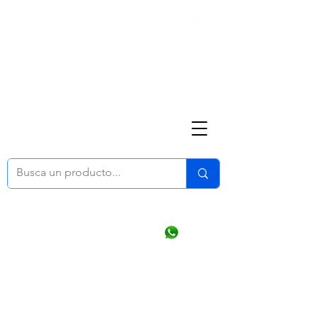
Nosotros
(668) 164 0246
ventasonline
@dymesa.com.mx
Mi cuenta
Pedidos
¿Como Comprar?
Carrito
Ventas WhatsApp Chat
CONTACTO
TABLEROS
PRODUCTOS
CATALOGOS
OFERTAS