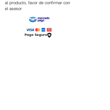
al producto, favor de confirmar con
el asesor
Pago Seguro
Dymesa™ Online
Venta de material electrico y automatizacion
Servicio al cliente
Solicitar cotizacion
Mis pedidos
Facturar mi compra
VENTAS - Whatsapp Chat