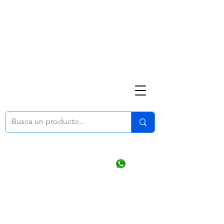
Nosotros
(668) 164 0246
ventasonline
@dymesa.com.mx
Mi cuenta
Pedidos
¿Como Comprar?
Carrito
Ventas WhatsApp Chat
CONTACTO
TABLEROS
PRODUCTOS
CATALOGOS
OFERTAS