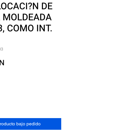
LOCACI?N DE
A MOLDEADA
, COMO INT.
03
Precio
XN
producto bajo pedido