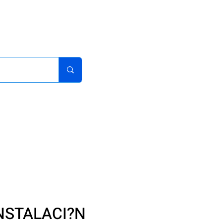
acturas
Pedidos
Iniciar sesion
Carrito
¿Como Comprar?
INSTALACI?N