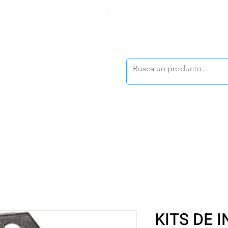
F
tasonline
@dymesa.com.mx
(668) 164 0246
TOS
|
TABLEROS
|
CONTACTO
|
|
|
TALOGOS
OFERTAS
KITS DE 