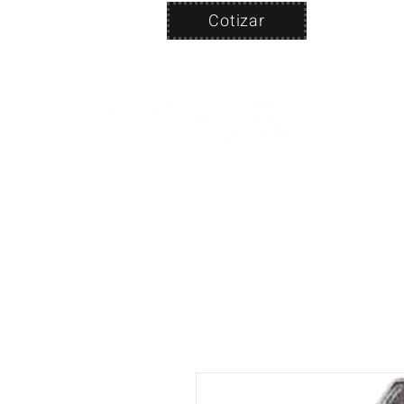
Cotizar
Nosotros
ven
PRODUC
|
CA