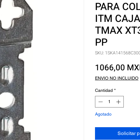
PARA CO
ITM CAJ
TMAX XT3
PP
SKU: 1SKA141568C30
1066,00 M
ENVIO NO INCLUIDO
Cantidad
*
Agotado
Solicitar 