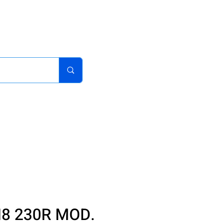
acturas
Pedidos
Iniciar sesion
Carrito
¿Como Comprar?
8 230R MOD.