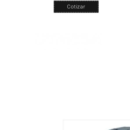
Cotizar
Nosotros
ven
PRODUC
|
CA