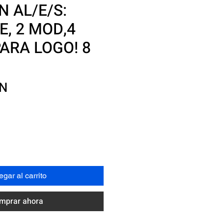
N AL/E/S:
E, 2 MOD,4
PARA LOGO! 8
Precio
XN
gar al carrito
mprar ahora