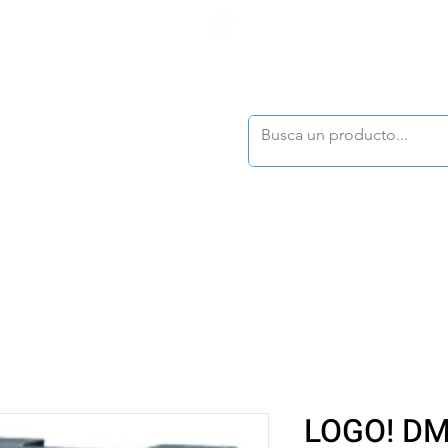
F
tasonline
@dymesa.com.mx
(668) 164 0246
TOS
|
TABLEROS
|
CONTACTO
|
|
|
TALOGOS
OFERTAS
LOGO! DM