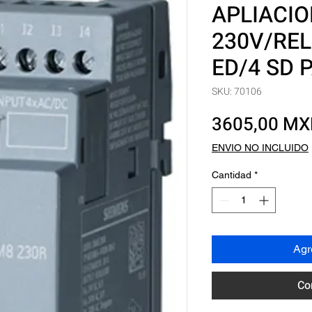
APLIACIO
230V/REL
ED/4 SD 
SKU: 70106
3605,00 M
ENVIO NO INCLUIDO
Cantidad
*
Agre
Co