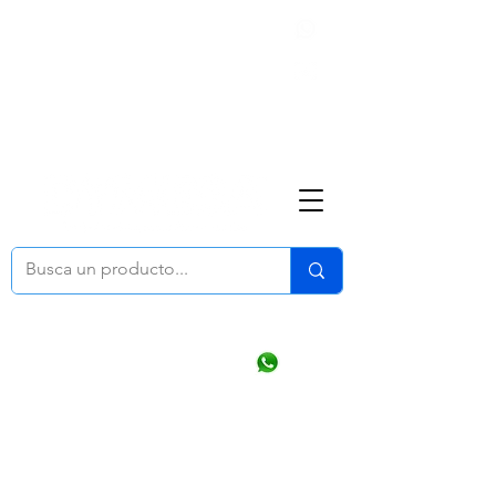
Nosotros
(668) 164 0246
ventasonline
@dymesa.com.mx
Mi cuenta
Pedidos
¿Como Comprar?
Carrito
Ventas WhatsApp Chat
CONTACTO
TABLEROS
PRODUCTOS
CATALOGOS
OFERTAS