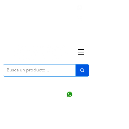
Nosotros
(668) 164 0246
ventasonline
@dymesa.com.mx
Mi cuenta
Pedidos
¿Como Comprar?
Carrito
Ventas WhatsApp Chat
CONTACTO
TABLEROS
PRODUCTOS
CATALOGOS
OFERTAS