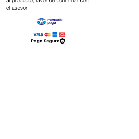
al producto, favor de confirmar con
el asesor
Pago Seguro
Dymesa™ Online
Venta de material electrico y automatizacion
Servicio al cliente
Solicitar cotizacion
Mis pedidos
Facturar mi compra
VENTAS - Whatsapp Chat
Legal