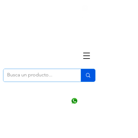
Nosotros
(668) 164 0246
ventasonline
@dymesa.com.mx
Mi cuenta
Pedidos
¿Como Comprar?
Carrito
Ventas WhatsApp Chat
CONTACTO
TABLEROS
PRODUCTOS
CATALOGOS
OFERTAS