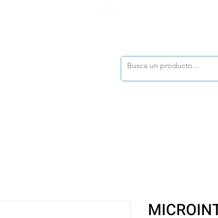
F
tasonline
@dymesa.com.mx
(668) 164 0246
TOS
|
TABLEROS
|
CONTACTO
|
|
|
TALOGOS
OFERTAS
MICROIN