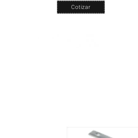
Cotizar
Nosotros
ven
PRODUC
|
CA