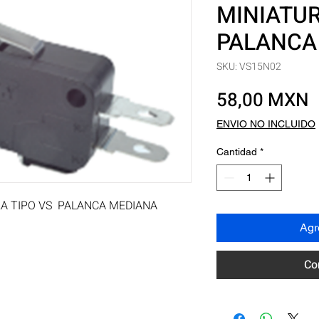
MINIATUR
PALANCA
SKU: VS15N02
P
58,00 MXN
ENVIO NO INCLUIDO
Cantidad
*
 TIPO VS  PALANCA MEDIANA
Agre
Co