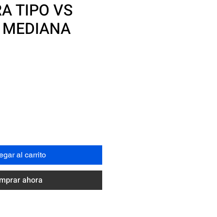
A TIPO VS
 MEDIANA
recio
gar al carrito
mprar ahora