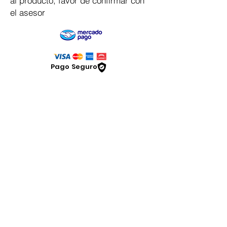
al producto, favor de confirmar con
el asesor
Pago Seguro
Dymesa™ Online
Venta de material electrico y automatizacion
Servicio al cliente
Solicitar cotizacion
Mis pedidos
Facturar mi compra
VENTAS - Whatsapp Chat
Legal