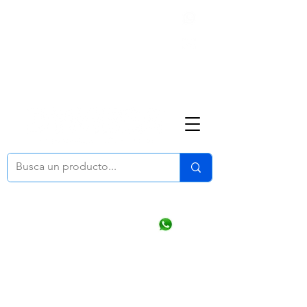
Nosotros
(668) 164 0246
ventasonline
@dymesa.com.mx
Mi cuenta
Pedidos
¿Como Comprar?
Carrito
Ventas WhatsApp Chat
CONTACTO
TABLEROS
PRODUCTOS
CATALOGOS
OFERTAS