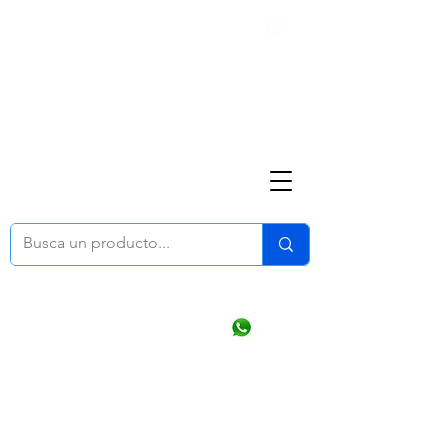
Nosotros
(668) 164 0246
ventasonline
@dymesa.com.mx
Mi cuenta
Pedidos
¿Como Comprar?
Carrito
Ventas WhatsApp Chat
CONTACTO
TABLEROS
PRODUCTOS
CATALOGOS
OFERTAS