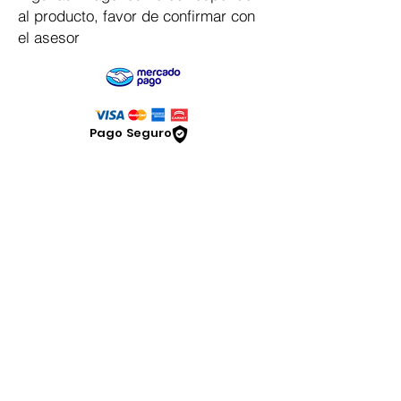
al producto, favor de confirmar con
el asesor
Pago Seguro
Dymesa™ Online
Venta de material electrico y automatizacion
Servicio al cliente
Solicitar cotizacion
Mis pedidos
Facturar mi compra
VENTAS - Whatsapp Chat