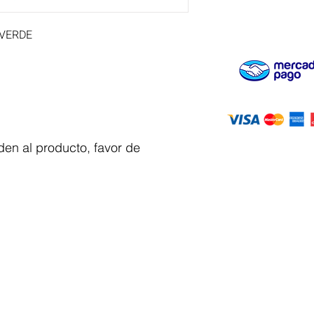
 VERDE
en al producto, favor de
Servicio al
cliente
 y automatizacion
Solicitar cotizacion