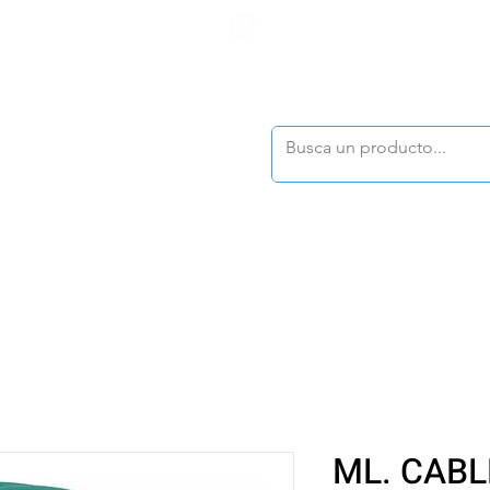
F
tasonline
@dymesa.com.mx
(668) 164 0246
TOS
|
TABLEROS
|
CONTACTO
|
|
|
TALOGOS
OFERTAS
ML. CABL