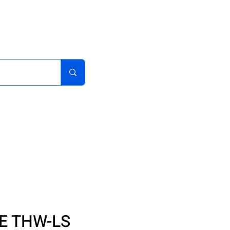
acturas
Pedidos
Iniciar sesion
Carrito
¿Como Comprar?
E THW-LS