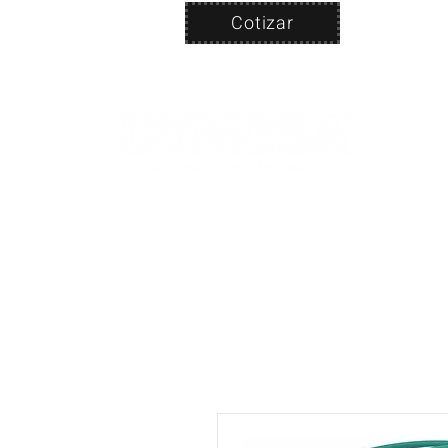
Cotizar
Nosotros
ven
PRODUC
|
CA