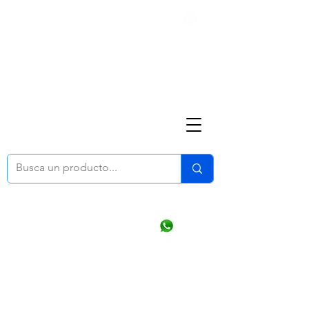
Nosotros
(668) 164 0246
ventasonline
@dymesa.com.mx
Mi cuenta
Pedidos
¿Como Comprar?
Carrito
Ventas WhatsApp Chat
CONTACTO
TABLEROS
PRODUCTOS
CATALOGOS
OFERTAS