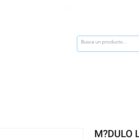
F
tasonline
@dymesa.com.mx
(668) 164 0246
TOS
|
TABLEROS
|
CONTACTO
|
|
|
TALOGOS
OFERTAS
M?DULO 