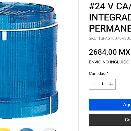
#24 V CA
INTEGRAD
PERMAN
SKU: 1SFA616070R30
2684,00 M
ENVIO NO INCLUIDO
Cantidad
*
Agre
Co