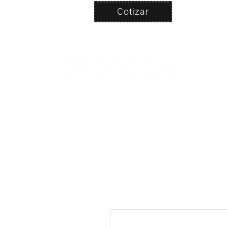
Cotizar
Nosotros
ven
PRODUC
|
CA