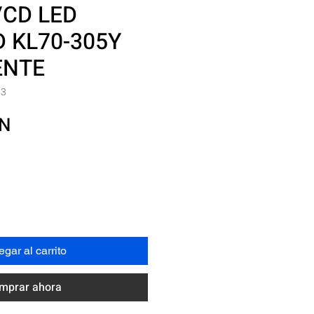
/CD LED
 KL70-305Y
ENTE
53
Precio
XN
gar al carrito
mprar ahora