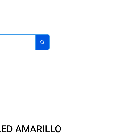
acturas
Pedidos
Iniciar sesion
Carrito
¿Como Comprar?
LED AMARILLO