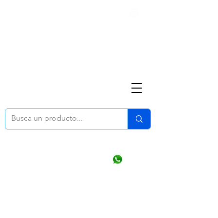
Nosotros
(668) 164 0246
ventasonline
@dymesa.com.mx
Mi cuenta
Pedidos
¿Como Comprar?
Carrito
Ventas WhatsApp Chat
CONTACTO
TABLEROS
PRODUCTOS
CATALOGOS
OFERTAS