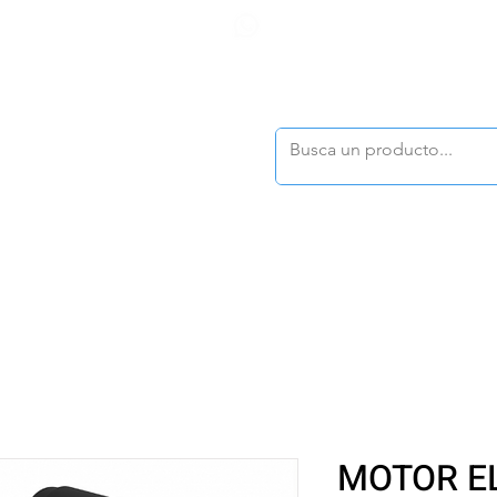
F
tasonline
@dymesa.com.mx
(668) 164 0246
TOS
|
TABLEROS
|
CONTACTO
|
|
|
TALOGOS
OFERTAS
MOTOR E