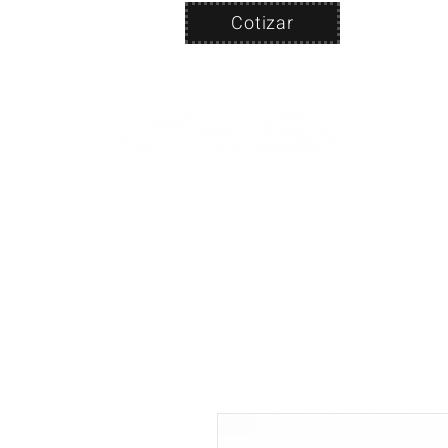
Cotizar
Nosotros
ven
PRODUC
|
CA