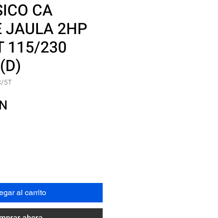
ICO CA
 JAULA 2HP
T 115/230
(D)
3/5T
Precio
XN
gar al carrito