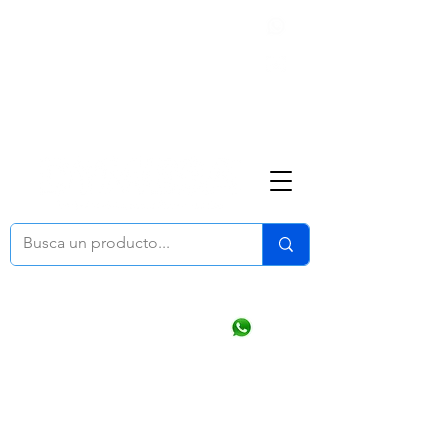
Nosotros
(668) 164 0246
ventasonline
@dymesa.com.mx
Mi cuenta
Pedidos
¿Como Comprar?
Carrito
Ventas WhatsApp Chat
CONTACTO
TABLEROS
PRODUCTOS
CATALOGOS
OFERTAS