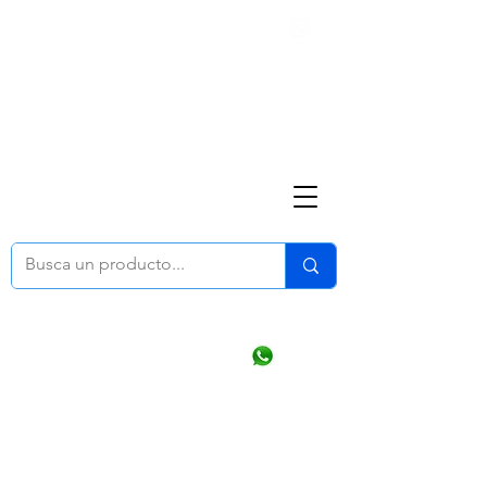
Nosotros
(668) 164 0246
ventasonline
@dymesa.com.mx
Mi cuenta
Pedidos
¿Como Comprar?
Carrito
Ventas WhatsApp Chat
CONTACTO
TABLEROS
PRODUCTOS
CATALOGOS
OFERTAS