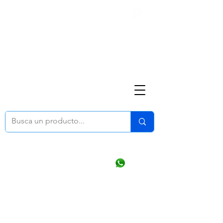
Nosotros
(668) 164 0246
ventasonline
@dymesa.com.mx
Mi cuenta
Pedidos
¿Como Comprar?
Carrito
Ventas WhatsApp Chat
CONTACTO
TABLEROS
PRODUCTOS
CATALOGOS
OFERTAS