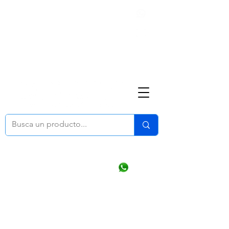
Nosotros
(668) 164 0246
ventasonline
@dymesa.com.mx
Mi cuenta
Pedidos
¿Como Comprar?
Carrito
Ventas WhatsApp Chat
CONTACTO
TABLEROS
PRODUCTOS
CATALOGOS
OFERTAS